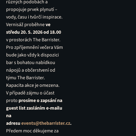
různých podobách a
propojuje prvek plynutí –
vody, času i tvůrčí inspirace.
Vernisáž proběhne
ve
středu 20. 5. 2026 od 18.00
v prostorách The Barrister.
Pro zpříjemnění večera Vám
bude jako vždy k dispozici
bar s bohatou nabídkou
nápojů a občerstvení od
týmu The Barrister.
Kapacita akce je omezena.
V případě zájmu o účast
proto
prosíme o zapsání na
guest list zasláním e-mailu
na
adresu
events@thebarrister.cz
.
Předem moc děkujeme za