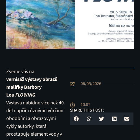
Zveme vás na
vernisáž výstavy obrazů
06/05/2026
malířky Barbory
Lou
FLOWING
.
Výstava nabídne více než 40
10:07
děl napříč různými tvůrčími
SHARE THIS POST:
obdobími a obrazovými
cykly autorky, která
prostupuje element vody v