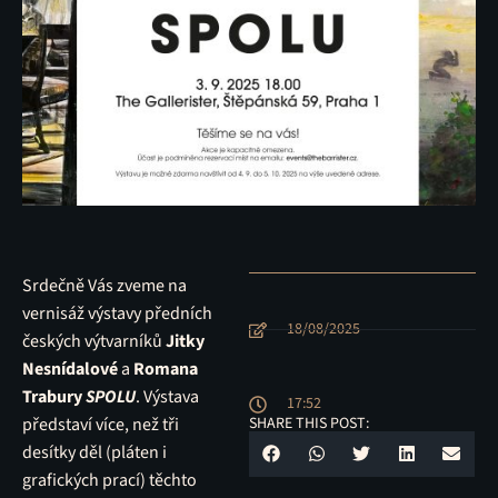
Srdečně Vás zveme na
vernisáž výstavy předních
18/08/2025
českých výtvarníků
Jitky
Nesnídalové
a
Romana
Trabury
SPOLU
. Výstava
17:52
představí více, než tři
SHARE THIS POST:
desítky děl (pláten i
grafických prací) těchto