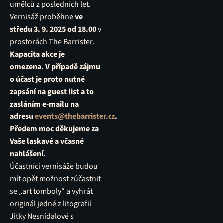
umělců z posledních let.
Vernisáž proběhne
ve
středu 3. 9. 2025 od 18.00
v
prostorách The Barrister.
Kapacita akce je
omezena. V případě zájmu
o účast je proto nutné
zapsání na guest list a to
zasláním e-mailu na
adresu
events@thebarrister.cz
.
Předem moc děkujeme za
Vaše laskavé a včasné
nahlášení.
Účastníci vernisáže budou
mít opět možnost zúčastnit
se „art tomboly“ a vyhrát
originál jedné z litografií
Jitky Nesnídalové s