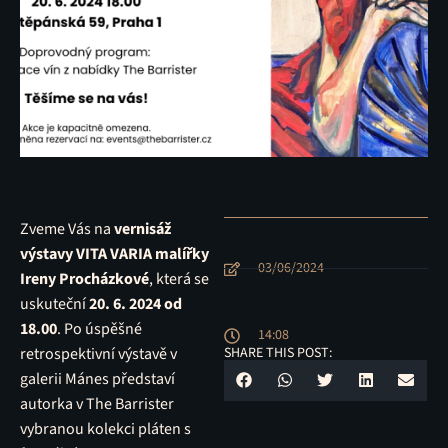
Zveme Vás na
vernisáž
výstavy VITA VARIA malířky
03/06/2024
Ireny Procházkové
, která se
uskuteční
20. 6. 2024 od
18.00
. Po úspěšné
14:08
retrospektivní výstavě v
SHARE THIS POST:
galerii Mánes představí
autorka v The Barrister
vybranou kolekci pláten s