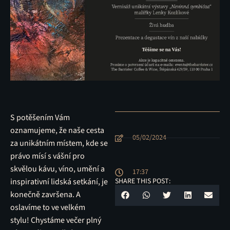
S potěšením Vám
oznamujeme, že naše cesta
05/02/2024
za unikátním místem, kde se
právo mísí s vášní pro
skvělou kávu, víno, umění a
17:37
inspirativní lidská setkání, je
SHARE THIS POST:
konečně završena. A
oslavíme to ve velkém
stylu! Chystáme večer plný