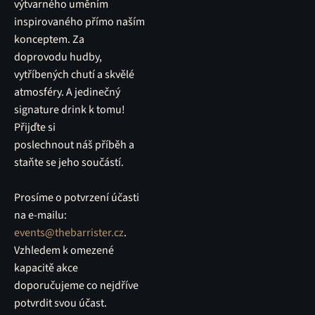
výtvarného uměním
inspirovaného přímo naším
konceptem. Za
doprovodu hudby,
vytříbených chutí a skvělé
atmosféry. A jedinečný
signature drink k tomu!
Přijďte si
poslechnout náš příběh a
staňte se jeho součástí.
Prosíme o potvrzení účasti
na e-mailu:
events@thebarrister.cz
.
Vzhledem k omezené
kapacitě akce
doporučujeme co nejdříve
potvrdit svou účast.